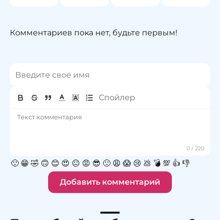
Комментариев пока нет, будьте первым!
🙂
😁
🤣
🙃
😊
😍
😐
😡
😎
🙁
😩
😱
😢
💩
💣
💯
👍
👎
Добавить комментарий